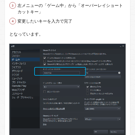
法
左メニューの「ゲーム中」から「オーバーレイショート
5
カットキー」
Steam
変更したいキーを入力で完了
のオ
ーバ
ーレ
となっています。
イが
開か
ない
場合