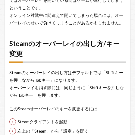
てはオーバーレイを開いている間はゲームが進行してしまう
更
ということです。
3
オンライン対戦中に間違えて開いてしまった場合には、オー
Steam
のオ
バーレイのせいで負けてしまうことがあるかもしれません。
ーバ
ーレ
イを
Steamのオーバーレイの出し方/キー
無効
にす
変更
る方
法
4
Steamのオーバーレイの出し方はデフォルトでは「Shiftキー
オー
を押しながらTabキー」になります。
バー
レイ
オーバーレイを消す際には、同じように「Shiftキーを押しな
をゲ
がらTabキー」を押します。
ーム
ごと
このSteamオーバーレイのキーを変更するには
に有
効/
無効
Steamクライアントを起動
にす
る方
左上の「Steam」から「設定」を開く