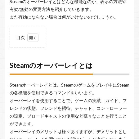
Steamのオーバーレイとはどんな機能なのか、表示の方法や
有効/無効の変更方法を紹介していきます。
また有効にならない場合は何がいけないのでしょうか。
目次
1
Steam
のオ
ーバ
Steamのオーバーレイとは
ーレ
イと
は
Steamオーバーレイとは、Steamのゲームをプレイ中にSteam
2
の各機能を使用できるコマンドをいいます。
Steam
オーバーレイを使用することで、ゲームの実績、ガイド、フ
のオ
ーバ
レンドの状態、フレンドを招待、チャット、コントローラー
ーレ
の設定、ブロードキャストの使用など様々なことを行うこと
イの
ができます。
出し
方/キ
オーバーレイのメリットは様々ありますが、デメリットとし
ー変