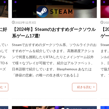
2022年12月3日
20
に好
【2024年】Steamのおすすめダークソウル
【2
系ゲーム17選!
ゲー
してい
Steamでおすすめのダークソウル系、ソウルライクのお
St
めして
すすめゲームを紹介していきます。 高難易度アクショ
ます
アル
ンで何度も挑戦したりRTAしたりとメインゲーム以外
ンル
D 6
で様々なプレイが可能です。 紹介はアルファベット、
ト、日
ーズ
日本語順で紹介しています。 Blasphemous あなたは
で協
「静寂の悲劇」の唯一の生き残りである […]
す。
読む
続きを読む