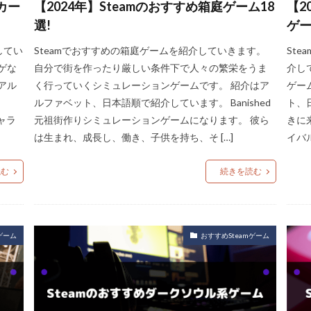
カー
【2024年】Steamのおすすめ箱庭ゲーム18
【2
選!
ゲー
してい
Steamでおすすめの箱庭ゲームを紹介していきます。
St
ゲな
自分で街を作ったり厳しい条件下で人々の繁栄をうま
介し
アル
く行っていくシミュレーションゲームです。 紹介はア
ゲー
ルファベット、日本語順で紹介しています。 Banished
ト、日
キャラ
元祖街作りシミュレーションゲームになります。 彼ら
きに
は生まれ、成長し、働き、子供を持ち、そ […]
イバ
読む
続きを読む
ゲーム
おすすめSteamゲーム