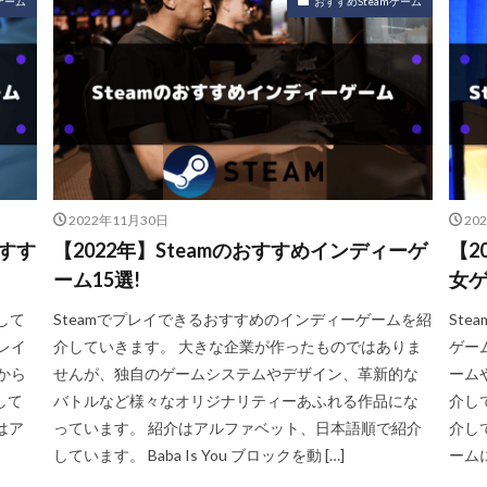
ゲーム
おすすめSteamゲーム
2022年11月30日
20
おすす
【2022年】Steamのおすすめインディーゲ
【2
ーム15選!
女ゲ
して
Steamでプレイできるおすすめのインディーゲームを紹
St
レイ
介していきます。 大きな企業が作ったものではありま
ゲー
から
せんが、独自のゲームシステムやデザイン、革新的な
ーム
して
バトルなど様々なオリジナリティーあふれる作品にな
介し
はア
っています。 紹介はアルファベット、日本語順で紹介
介して
しています。 Baba Is You ブロックを動 […]
ーム