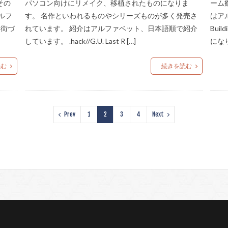
その
パソコン向けにリメイク、移植されたものになりま
ーム
ルフ
す。 名作といわれるものやシリーズものが多く発売さ
はア
 街づ
れています。 紹介はアルファベット、日本語順で紹介
Bui
しています。 .hack//G.U. Last R […]
になり
読む
続きを読む
Prev
1
2
3
4
Next