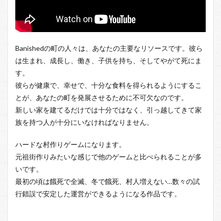
Survival
19
Life is
Feudal
Forest
Banishedの町の人々は、あなたの主要なリソースです。彼ら
Village
は生まれ、成長し、働き、子供を持ち、そしてやがて死にま
20
す。
Cliff
彼らが健康で、幸せで、十分な食料を得られるようにするこ
Empire
とが、あなたの町を発展させるために不可欠なのです。
新しい家を建てるだけでは十分ではなく、引っ越してきて家
族を持つ人が十分にいなければなりません。
ハードな村作りゲームになります。
元祖街作りみたいな感じで他のゲームと比べられることが多
いです。
最初の頃は餓死で全滅、冬で餓死、村人増えない…数々の試
行錯誤で安定した運営ができるようになる作品です。