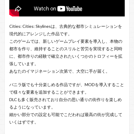
Tropico
6
7
Cities: Cities: Skylinesは、古典的な都市シミュレーションを
Dawn
of
現代的にアレンジした作品です。
Man
このゲームでは、新しいゲームプレイ要素を導入し、本物の
8
都市を作り、維持することのスリルと苦労を実現すると同時
プラ
に、都市作りの経験で確立されたいくつかのトロフィーを拡
ネッ
張しています。
ト
ズー
あなたのイマジネーション次第で、大空に手が届く。
9
バニラ版でも十分楽しめる作品ですが、MODを導入すること
Workers &
Resources:
で様々な要素を追加することができます。
Soviet
DLCも多く販売されており自分の思い通りの街作りを楽しめ
Republic
るようになっています。
10
細かい部分での設定も可能でこだわれば最高の街が完成して
Surviving
いくはずです。
Mars
11