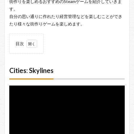
街作りを楽しめるおすすめのSteamゲームを紹介していきま
す。
自分の思い通りに作れたり経営管理などを楽しむことができ
たり様々な街作りゲームを楽しめます。
目次
1
Cities:
Skylines
Cities: Skylines
2
Banished
3
RimWorld
4
Dinkum
5
Frostpunk
6