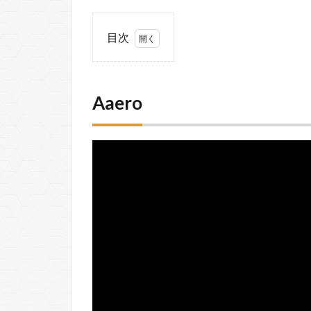
目次
1
Aaero
2
Aaero
AudioSurf
3
AVICII
Invector
4
Beat
Saber
5
BIT.TRIP
Presents…
Runner2:
Future