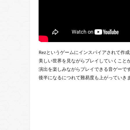
Legend of
Rhythm
Alien
6
Crypt of
the
NecroDancer
7
Rezというゲームにインスパイアされて作
DJMAX
美しい世界を見ながらプレイしていくこと
RESPECT
V
演出を楽しみながらプレイできる音ゲーで
後半になるにつれて難易度も上がっていき
8
Geometry
Dash
9
Intralism
10
Muse