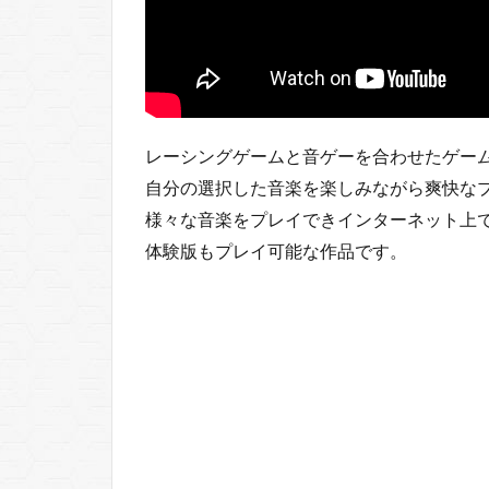
16
soundodger+
17
Spin
Rhythm
XD
レーシングゲームと音ゲーを合わせたゲー
18
自分の選択した音楽を楽しみながら爽快な
Thumper
様々な音楽をプレイできインターネット上
体験版もプレイ可能な作品です。